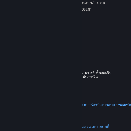
เกมเพื่อเล่นกับเพื่อนใหม่มากมายหลายล้านคน
เรียนรู้เพิ่มเติมเกี่ยวกับ Steam
© 2026 Valve Corporation สงวนลิขสิทธิ์ เครื่องหมายการค้าทั้งหมดเป็น
ทรัพย์สินของเจ้าของที่เกี่ยวข้องในสหรัฐอเมริกาและประเทศอื่น
ราคาทั้งหมดรวมภาษีมูลค่าเพิ่มแล้ว
ดาวน์โหลดแอปแบบพกพา
STEAM
เกี่ยวกับ Steam
SSA ของ Steam
Steamworks
การจัดจำหน่ายบน Steam
บ
VALVE
เกี่ยวกับ Valve
งาน
ฮาร์ดแวร์
การรีไซเคิล
กฎหมาย
ความเป็นส่วนตัว
การช่วยการเข้าถึง
ประกาศและนโยบาย
คุกกี้