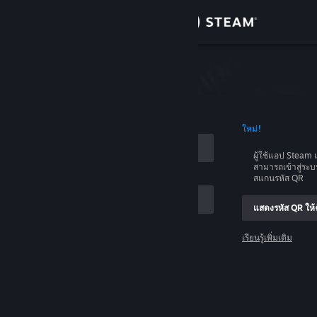
เข้าสู่ระบบ
ร้านค้า
บบ
ชุมชน
อบัญชี
ใหม่!
เกี่ยวกับ
ผู้ใช้แอป Stea
สามารถเข้าสู่ระ
ฝ่ายสนับสนุน
สแกนรหัส QR
แสดงรหัส QR ให้ฉ
เปลี่ยนภาษา
เรียนรู้เพิ่มเติม
รับแอป Steam แบบพกพา
เข้าสู่ระบบ
ชมเว็บไซต์สำหรับเดสก์ท็อป
ช่วยด้วย ฉันเข้าสู่ระบบไม่ได้