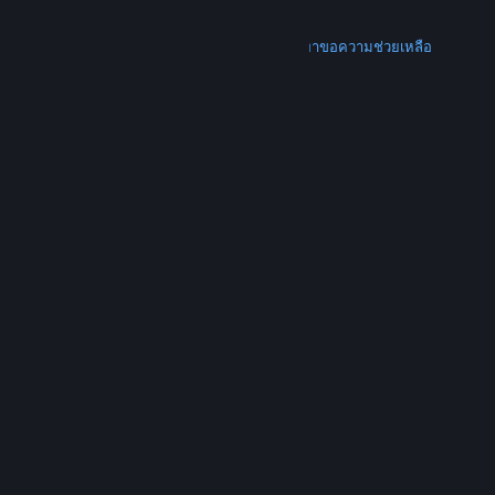
การคืนเงิน
เพิ่มเติม
ดาวน์โหลด Steam
ดาวน์โหลดแอปแบบพกพา
ขอความช่วยเหลือ
บัญชีของฉัน
© Valve Corporation สงวนลิขสิทธิ์ เครื่องหมายการค้า
ทั้งหมดเป็นทรัพย์สินของเจ้าของที่เกี่ยวข้องในสหรัฐอเมริกา