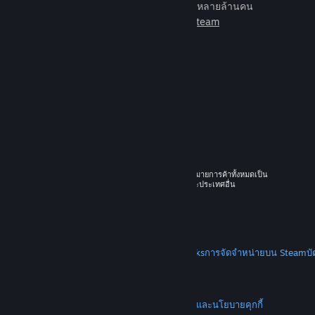
เกมเพื่อเล่นกับเพื่อนใหม่มากมายหลายล้านคน
เรียนรู้เพิ่มเติมเกี่ยวกับ Steam
© 2026 Valve Corporation สงวนลิขสิทธิ์ เครื่องหมายการค้าทั้งหมดเป็น
ทรัพย์สินของเจ้าของที่เกี่ยวข้องในสหรัฐอเมริกาและประเทศอื่น
ราคาทั้งหมดรวมภาษีมูลค่าเพิ่มแล้ว
ดาวน์โหลดแอปแบบพกพา
STEAM
เกี่ยวกับ Steam
SSA ของ Steam
Steamworks
การจัดจำหน่ายบน Steam
บ
VALVE
เกี่ยวกับ Valve
งาน
ฮาร์ดแวร์
การรีไซเคิล
กฎหมาย
ความเป็นส่วนตัว
การช่วยการเข้าถึง
ประกาศและนโยบาย
คุกกี้