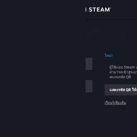
เข้าสู่ระบบ
ร้านค้า
บบ
ชุมชน
อบัญชี
ใหม่!
เกี่ยวกับ
ผู้ใช้แอป Stea
สามารถเข้าสู่ระ
ฝ่ายสนับสนุน
สแกนรหัส QR
แสดงรหัส QR ให้ฉ
เปลี่ยนภาษา
เรียนรู้เพิ่มเติม
รับแอป Steam แบบพกพา
เข้าสู่ระบบ
ชมเว็บไซต์สำหรับเดสก์ท็อป
ช่วยด้วย ฉันเข้าสู่ระบบไม่ได้