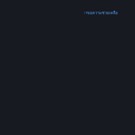
การคืนเงิน
เพิ่มเติม
ดาวน์โหลด Steam
ดาวน์โหลดแอปแบบพกพา
ขอความช่วยเหลือ
บัญชีของฉัน
© Valve Corporation สงวนลิขสิทธิ์ เครื่องหมายการค้า
ทั้งหมดเป็นทรัพย์สินของเจ้าของที่เกี่ยวข้องในสหรัฐอเมริกา