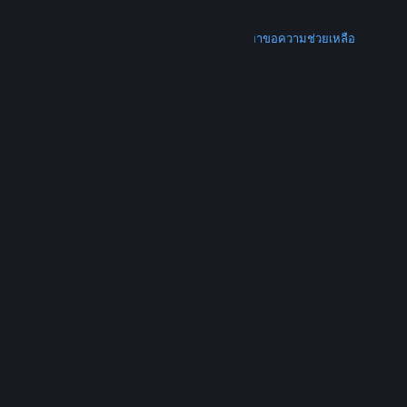
การคืนเงิน
เพิ่มเติม
ดาวน์โหลด Steam
ดาวน์โหลดแอปแบบพกพา
ขอความช่วยเหลือ
บัญชีของฉัน
© Valve Corporation สงวนลิขสิทธิ์ เครื่องหมายการค้า
ทั้งหมดเป็นทรัพย์สินของเจ้าของที่เกี่ยวข้องในสหรัฐอเมริกา