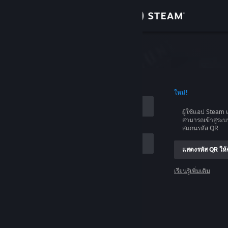
เข้าสู่ระบบ
ร้านค้า
บบ
ชุมชน
อบัญชี
ใหม่!
เกี่ยวกับ
ผู้ใช้แอป Stea
สามารถเข้าสู่ระ
ฝ่ายสนับสนุน
สแกนรหัส QR
แสดงรหัส QR ให้ฉ
เปลี่ยนภาษา
เรียนรู้เพิ่มเติม
รับแอป Steam แบบพกพา
เข้าสู่ระบบ
ชมเว็บไซต์สำหรับเดสก์ท็อป
ช่วยด้วย ฉันเข้าสู่ระบบไม่ได้