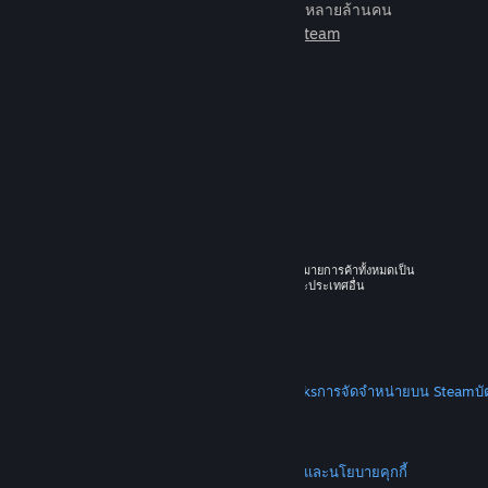
เกมเพื่อเล่นกับเพื่อนใหม่มากมายหลายล้านคน
เรียนรู้เพิ่มเติมเกี่ยวกับ Steam
© 2026 Valve Corporation สงวนลิขสิทธิ์ เครื่องหมายการค้าทั้งหมดเป็น
ทรัพย์สินของเจ้าของที่เกี่ยวข้องในสหรัฐอเมริกาและประเทศอื่น
ราคาทั้งหมดรวมภาษีมูลค่าเพิ่มแล้ว
ดาวน์โหลดแอปแบบพกพา
STEAM
เกี่ยวกับ Steam
SSA ของ Steam
Steamworks
การจัดจำหน่ายบน Steam
บ
VALVE
เกี่ยวกับ Valve
งาน
ฮาร์ดแวร์
การรีไซเคิล
กฎหมาย
ความเป็นส่วนตัว
การช่วยการเข้าถึง
ประกาศและนโยบาย
คุกกี้