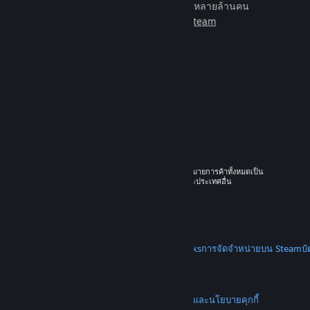
เกมเพื่อเล่นกับเพื่อนใหม่มากมายหลายล้านคน
เรียนรู้เพิ่มเติมเกี่ยวกับ Steam
© 2026 Valve Corporation สงวนลิขสิทธิ์ เครื่องหมายการค้าทั้งหมดเป็น
ทรัพย์สินของเจ้าของที่เกี่ยวข้องในสหรัฐอเมริกาและประเทศอื่น
ราคาทั้งหมดรวมภาษีมูลค่าเพิ่มแล้ว
ดาวน์โหลดแอปแบบพกพา
STEAM
เกี่ยวกับ Steam
SSA ของ Steam
Steamworks
การจัดจำหน่ายบน Steam
บ
VALVE
เกี่ยวกับ Valve
งาน
ฮาร์ดแวร์
การรีไซเคิล
กฎหมาย
ความเป็นส่วนตัว
การช่วยการเข้าถึง
ประกาศและนโยบาย
คุกกี้