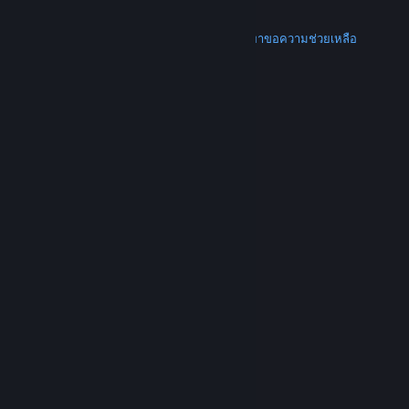
การคืนเงิน
เพิ่มเติม
ดาวน์โหลด Steam
ดาวน์โหลดแอปแบบพกพา
ขอความช่วยเหลือ
บัญชีของฉัน
© Valve Corporation สงวนลิขสิทธิ์ เครื่องหมายการค้า
ทั้งหมดเป็นทรัพย์สินของเจ้าของที่เกี่ยวข้องในสหรัฐอเมริกา