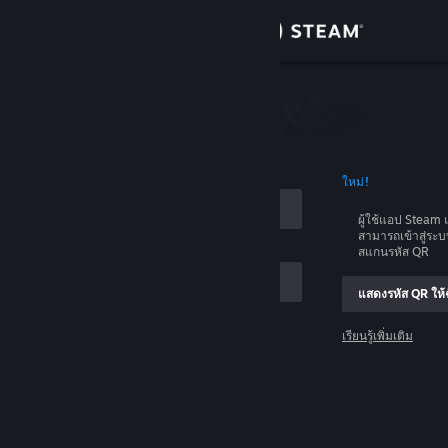
เข้าสู่ระบบ
ร้านค้า
บบ
ชุมชน
อบัญชี
ใหม่!
เกี่ยวกับ
ผู้ใช้แอป Stea
สามารถเข้าสู่ระ
ฝ่ายสนับสนุน
สแกนรหัส QR
แสดงรหัส QR ให้ฉ
เปลี่ยนภาษา
เรียนรู้เพิ่มเติม
รับแอป Steam แบบพกพา
เข้าสู่ระบบ
ชมเว็บไซต์สำหรับเดสก์ท็อป
ช่วยด้วย ฉันเข้าสู่ระบบไม่ได้