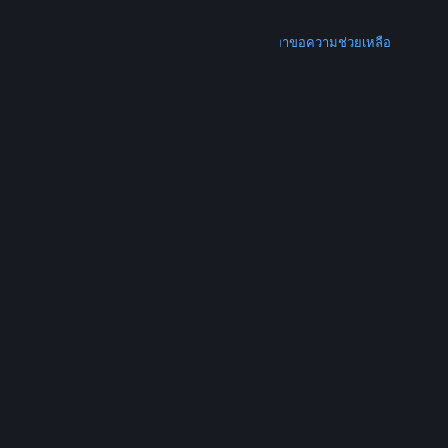
การคืนเงิน
เพิ่มเติม
ดาวน์โหลด Steam
ดาวน์โหลดแอปแบบพกพา
ขอความช่วยเหลือ
บัญชีของฉัน
© Valve Corporation สงวนลิขสิทธิ์ เครื่องหมายการค้า
ทั้งหมดเป็นทรัพย์สินของเจ้าของที่เกี่ยวข้องในสหรัฐอเมริกา