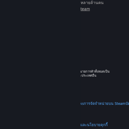
เกมเพื่อเล่นกับเพื่อนใหม่มากมายหลายล้านคน
เรียนรู้เพิ่มเติมเกี่ยวกับ Steam
© 2026 Valve Corporation สงวนลิขสิทธิ์ เครื่องหมายการค้าทั้งหมดเป็น
ทรัพย์สินของเจ้าของที่เกี่ยวข้องในสหรัฐอเมริกาและประเทศอื่น
ราคาทั้งหมดรวมภาษีมูลค่าเพิ่มแล้ว
ดาวน์โหลดแอปแบบพกพา
STEAM
เกี่ยวกับ Steam
SSA ของ Steam
Steamworks
การจัดจำหน่ายบน Steam
บ
VALVE
เกี่ยวกับ Valve
งาน
ฮาร์ดแวร์
การรีไซเคิล
กฎหมาย
ความเป็นส่วนตัว
การช่วยการเข้าถึง
ประกาศและนโยบาย
คุกกี้