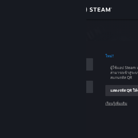
เข้าสู่ระบบ
ร้านค้า
บบ
ชุมชน
อบัญชี
ใหม่!
เกี่ยวกับ
ผู้ใช้แอป Stea
สามารถเข้าสู่ระ
ฝ่ายสนับสนุน
สแกนรหัส QR
แสดงรหัส QR ให้ฉ
เปลี่ยนภาษา
เรียนรู้เพิ่มเติม
รับแอป Steam แบบพกพา
เข้าสู่ระบบ
ชมเว็บไซต์สำหรับเดสก์ท็อป
ช่วยด้วย ฉันเข้าสู่ระบบไม่ได้