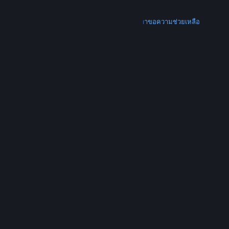
การคืนเงิน
เพิ่มเติม
ดาวน์โหลด Steam
ดาวน์โหลดแอปแบบพกพา
ขอความช่วยเหลือ
บัญชีของฉัน
© Valve Corporation สงวนลิขสิทธิ์ เครื่องหมายการค้า
ทั้งหมดเป็นทรัพย์สินของเจ้าของที่เกี่ยวข้องในสหรัฐอเมริกา