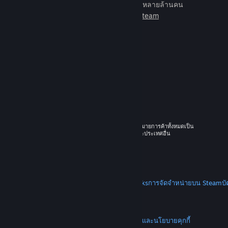
เกมเพื่อเล่นกับเพื่อนใหม่มากมายหลายล้านคน
เรียนรู้เพิ่มเติมเกี่ยวกับ Steam
© 2026 Valve Corporation สงวนลิขสิทธิ์ เครื่องหมายการค้าทั้งหมดเป็น
ทรัพย์สินของเจ้าของที่เกี่ยวข้องในสหรัฐอเมริกาและประเทศอื่น
ราคาทั้งหมดรวมภาษีมูลค่าเพิ่มแล้ว
ดาวน์โหลดแอปแบบพกพา
STEAM
เกี่ยวกับ Steam
SSA ของ Steam
Steamworks
การจัดจำหน่ายบน Steam
บ
VALVE
เกี่ยวกับ Valve
งาน
ฮาร์ดแวร์
การรีไซเคิล
กฎหมาย
ความเป็นส่วนตัว
การช่วยการเข้าถึง
ประกาศและนโยบาย
คุกกี้