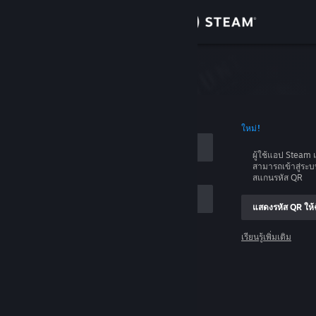
เข้าสู่ระบบ
ร้านค้า
บบ
ชุมชน
อบัญชี
ใหม่!
เกี่ยวกับ
ผู้ใช้แอป Stea
สามารถเข้าสู่ระ
ฝ่ายสนับสนุน
สแกนรหัส QR
แสดงรหัส QR ให้ฉ
เปลี่ยนภาษา
เรียนรู้เพิ่มเติม
รับแอป Steam แบบพกพา
เข้าสู่ระบบ
ชมเว็บไซต์สำหรับเดสก์ท็อป
ช่วยด้วย ฉันเข้าสู่ระบบไม่ได้