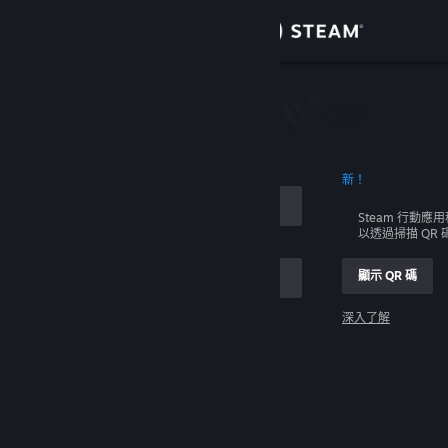
登入
商店
社群
新！
關於
Steam 行動應
以透過掃描 QR
客服
顯示 QR 碼
變更語言
深入了解
取得 Steam 行動應用程式
登入
檢視電腦版網頁
幫幫我，我無法登入