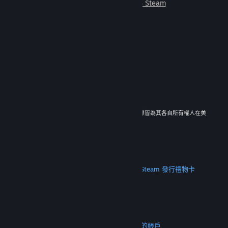
朋友一起遊玩。
深入了解 Steam
© 2026 Valve Corporation。版權所有。所有商標皆為其各自所有權人在美
國與其它國家（地區）之財產。
所有價格均包含增值稅（如適用）。
取得行動應用程式
STEAM
關於 Steam
Steam 訂戶協議
Steamworks
Steam 發行
禮物卡
VALVE
關於 Valve
人才招募
硬體
回收
法務
隱私
輔助功能
公告與政策
Cookie
退款
更多
取得 Steam
取得行動應用程式
聯絡客服
我的帳戶