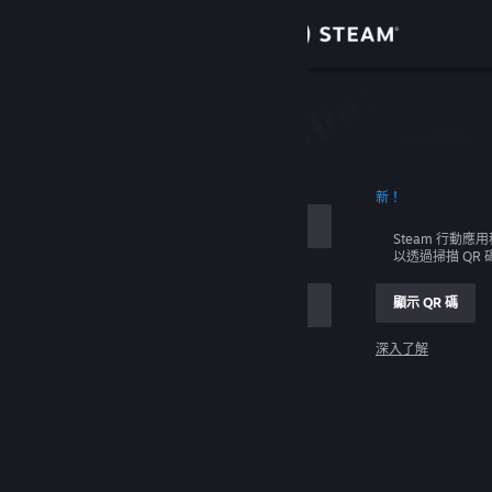
登入
商店
社群
新！
關於
Steam 行動應
以透過掃描 QR
客服
顯示 QR 碼
變更語言
深入了解
取得 Steam 行動應用程式
登入
檢視電腦版網頁
幫幫我，我無法登入