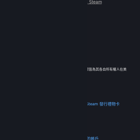
朋友一起遊玩。
深入了解 Steam
© 2026 Valve Corporation。版權所有。所有商標皆為其各自所有權人在美
國與其它國家（地區）之財產。
所有價格均包含增值稅（如適用）。
取得行動應用程式
STEAM
關於 Steam
Steam 訂戶協議
Steamworks
Steam 發行
禮物卡
VALVE
關於 Valve
人才招募
硬體
回收
法務
隱私
輔助功能
公告與政策
Cookie
退款
更多
取得 Steam
取得行動應用程式
聯絡客服
我的帳戶