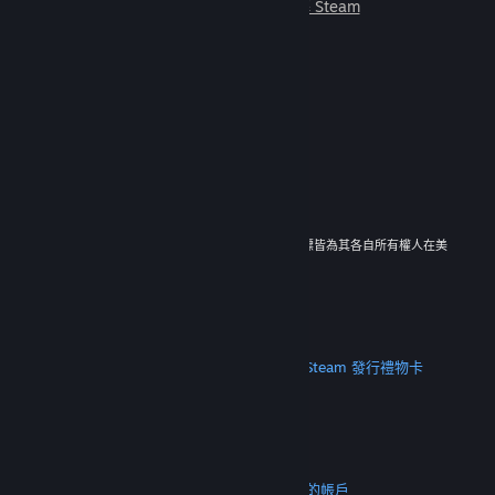
朋友一起遊玩。
深入了解 Steam
© 2026 Valve Corporation。版權所有。所有商標皆為其各自所有權人在美
國與其它國家（地區）之財產。
所有價格均包含增值稅（如適用）。
取得行動應用程式
STEAM
關於 Steam
Steam 訂戶協議
Steamworks
Steam 發行
禮物卡
VALVE
關於 Valve
人才招募
硬體
回收
法務
隱私
輔助功能
公告與政策
Cookie
退款
更多
取得 Steam
取得行動應用程式
聯絡客服
我的帳戶