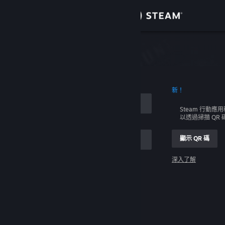
登入
商店
社群
新！
關於
Steam 行動應
以透過掃描 QR
客服
顯示 QR 碼
變更語言
深入了解
取得 Steam 行動應用程式
登入
檢視電腦版網頁
幫幫我，我無法登入