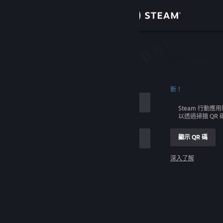
登入
商店
社群
新！
關於
Steam 行動應
以透過掃描 QR
客服
顯示 QR 碼
變更語言
深入了解
取得 Steam 行動應用程式
登入
檢視電腦版網頁
幫幫我，我無法登入