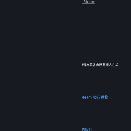
朋友一起遊玩。
深入了解 Steam
© 2026 Valve Corporation。版權所有。所有商標皆為其各自所有權人在美
國與其它國家（地區）之財產。
所有價格均包含增值稅（如適用）。
取得行動應用程式
STEAM
關於 Steam
Steam 訂戶協議
Steamworks
Steam 發行
禮物卡
VALVE
關於 Valve
人才招募
硬體
回收
法務
隱私
輔助功能
公告與政策
Cookie
退款
更多
取得 Steam
取得行動應用程式
聯絡客服
我的帳戶