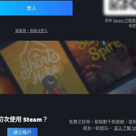
登入
使用
Steam 行動
碼登
幫幫我，我無法登入
初次使用 Steam？
免費又好用。發掘數千款遊戲，並
朋友一起遊玩。
深入了解 St
建立帳戶