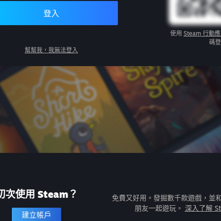
登入
使用
Steam 行動
碼登
幫幫我，我無法登入
初次使用 Steam？
免費又好用。發掘數千款遊戲，並
朋友一起遊玩。
深入了解 St
建立帳戶