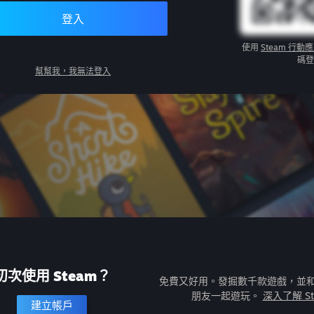
登入
使用
Steam 行動
碼登
幫幫我，我無法登入
初次使用 Steam？
免費又好用。發掘數千款遊戲，並
朋友一起遊玩。
深入了解 St
建立帳戶