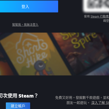
登入
使用
Steam 行動
碼登
幫幫我，我無法登入
初次使用 Steam？
免費又好用。發掘數千款遊戲，並
朋友一起遊玩。
深入了解 St
建立帳戶