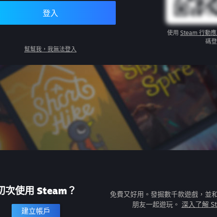
登入
使用
Steam 行動
碼登
幫幫我，我無法登入
初次使用 Steam？
免費又好用。發掘數千款遊戲，並
朋友一起遊玩。
深入了解 St
建立帳戶