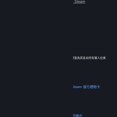
朋友一起遊玩。
深入了解 Steam
© 2026 Valve Corporation。版權所有。所有商標皆為其各自所有權人在美
國與其它國家（地區）之財產。
所有價格均包含增值稅（如適用）。
取得行動應用程式
STEAM
關於 Steam
Steam 訂戶協議
Steamworks
Steam 發行
禮物卡
VALVE
關於 Valve
人才招募
硬體
回收
法務
隱私
輔助功能
公告與政策
Cookie
退款
更多
取得 Steam
取得行動應用程式
聯絡客服
我的帳戶