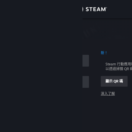
登入
商店
社群
新！
關於
Steam 行動應
以透過掃描 QR
客服
顯示 QR 碼
變更語言
深入了解
取得 Steam 行動應用程式
登入
檢視電腦版網頁
幫幫我，我無法登入