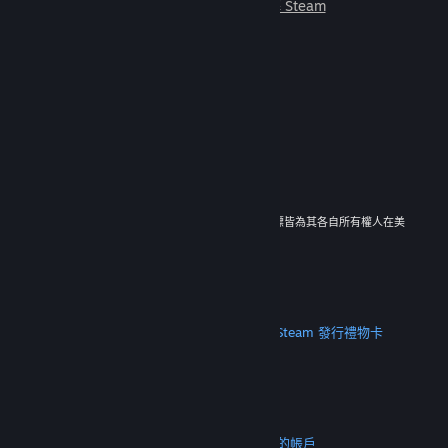
朋友一起遊玩。
深入了解 Steam
© 2026 Valve Corporation。版權所有。所有商標皆為其各自所有權人在美
國與其它國家（地區）之財產。
所有價格均包含增值稅（如適用）。
取得行動應用程式
STEAM
關於 Steam
Steam 訂戶協議
Steamworks
Steam 發行
禮物卡
VALVE
關於 Valve
人才招募
硬體
回收
法務
隱私
輔助功能
公告與政策
Cookie
退款
更多
取得 Steam
取得行動應用程式
聯絡客服
我的帳戶