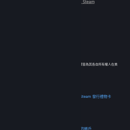
朋友一起遊玩。
深入了解 Steam
© 2026 Valve Corporation。版權所有。所有商標皆為其各自所有權人在美
國與其它國家（地區）之財產。
所有價格均包含增值稅（如適用）。
取得行動應用程式
STEAM
關於 Steam
Steam 訂戶協議
Steamworks
Steam 發行
禮物卡
VALVE
關於 Valve
人才招募
硬體
回收
法務
隱私
輔助功能
公告與政策
Cookie
退款
更多
取得 Steam
取得行動應用程式
聯絡客服
我的帳戶