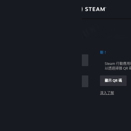
登入
商店
社群
新！
關於
Steam 行動應
以透過掃描 QR
客服
顯示 QR 碼
變更語言
深入了解
取得 Steam 行動應用程式
登入
檢視電腦版網頁
幫幫我，我無法登入