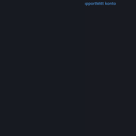
Hämta Steam
Hämta mobilappar
Kundsupport
Mitt konto
© Valve Corporation. Alla rättigheter förbehållna.
Alla varumärken tillhör respektive ägare i USA och
andra länder.
Integritetspolicy
|
Juridisk
information
|
Tillgänglighet
|
Steams
abonnentavtal
|
Återbetalningar
|
Cookies