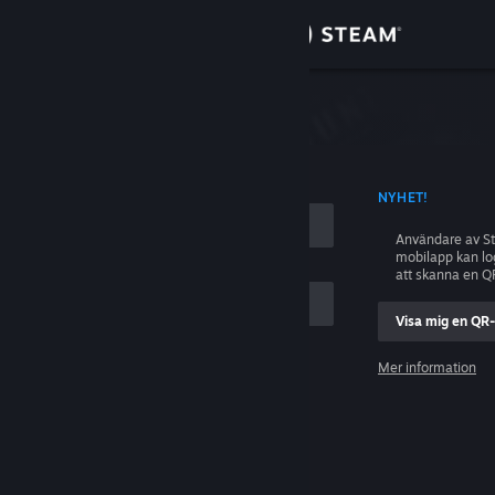
Logga in
Butik
ing
Gemenskap
D KONTONAMN
NYHET!
Om
Användare av S
mobilapp kan l
Support
att skanna en Q
Visa mig en QR
Byt språk
ig
Mer information
Skaffa Steams mobilapp
Logga in
Se skrivbordswebbplats
Hjälp, jag kan inte logga in