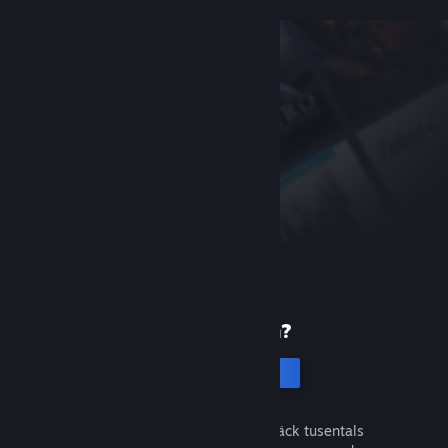
Ny på Steam?
Skapa ett konto
Det är gratis och enkelt. Upptäck tusentals