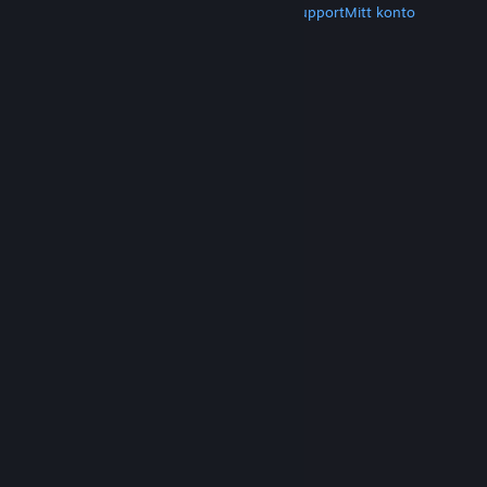
Hämta Steam
Hämta mobilappar
Kundsupport
Mitt konto
© Valve Corporation. Alla rättigheter förbehållna.
Alla varumärken tillhör respektive ägare i USA och
andra länder.
Integritetspolicy
|
Juridisk
information
|
Tillgänglighet
|
Steams
abonnentavtal
|
Återbetalningar
|
Cookies