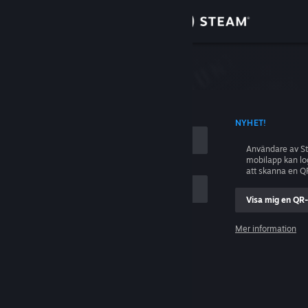
Logga in
Butik
ing
Gemenskap
D KONTONAMN
NYHET!
Om
Användare av S
mobilapp kan l
Support
att skanna en Q
Visa mig en QR
Byt språk
ig
Mer information
Skaffa Steams mobilapp
Logga in
Se skrivbordswebbplats
Hjälp, jag kan inte logga in