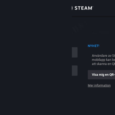
Logga in
Butik
ing
Gemenskap
D KONTONAMN
NYHET!
Om
Användare av S
mobilapp kan l
Support
att skanna en Q
Visa mig en QR
Byt språk
ig
Mer information
Skaffa Steams mobilapp
Logga in
Se skrivbordswebbplats
Hjälp, jag kan inte logga in