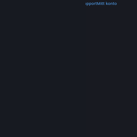
Hämta Steam
Hämta mobilappar
Kundsupport
Mitt konto
© Valve Corporation. Alla rättigheter förbehållna.
Alla varumärken tillhör respektive ägare i USA och
andra länder.
Integritetspolicy
|
Juridisk
information
|
Tillgänglighet
|
Steams
abonnentavtal
|
Återbetalningar
|
Cookies