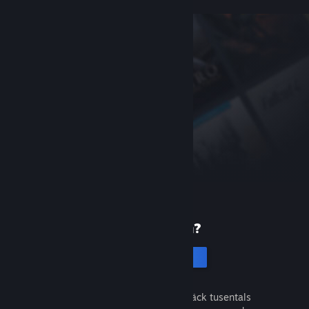
Ny på Steam?
Skapa ett konto
Det är gratis och enkelt. Upptäck tusentals