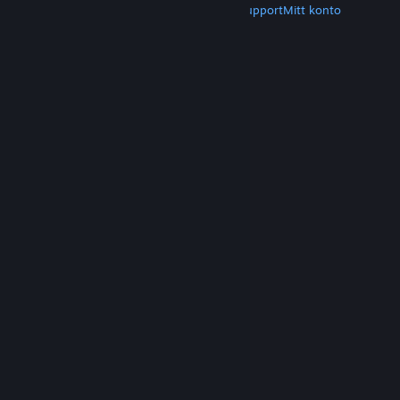
Hämta Steam
Hämta mobilappar
Kundsupport
Mitt konto
© Valve Corporation. Alla rättigheter förbehållna.
Alla varumärken tillhör respektive ägare i USA och
andra länder.
Integritetspolicy
|
Juridisk
information
|
Tillgänglighet
|
Steams
abonnentavtal
|
Återbetalningar
|
Cookies