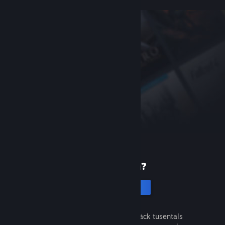
Ny på Steam?
Skapa ett konto
Det är gratis och enkelt. Upptäck tusentals