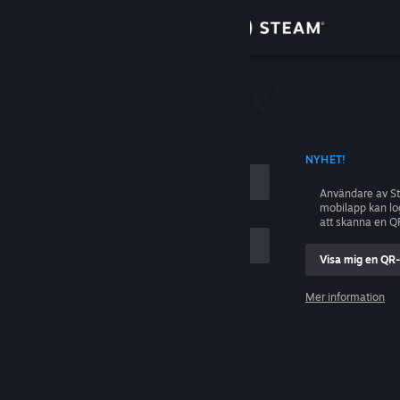
Logga in
Butik
ing
Gemenskap
D KONTONAMN
NYHET!
Om
Användare av S
mobilapp kan l
Support
att skanna en Q
Visa mig en QR
Byt språk
ig
Mer information
Skaffa Steams mobilapp
Logga in
Se skrivbordswebbplats
Hjälp, jag kan inte logga in