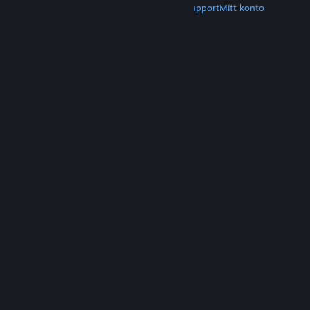
Hämta Steam
Hämta mobilappar
Kundsupport
Mitt konto
© Valve Corporation. Alla rättigheter förbehållna.
Alla varumärken tillhör respektive ägare i USA och
andra länder.
Integritetspolicy
|
Juridisk
information
|
Tillgänglighet
|
Steams
abonnentavtal
|
Återbetalningar
|
Cookies