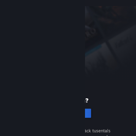
Ny på Steam?
Skapa ett konto
Det är gratis och enkelt. Upptäck tusentals