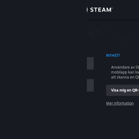
Logga in
Butik
ing
Gemenskap
D KONTONAMN
NYHET!
Om
Användare av S
mobilapp kan l
Support
att skanna en Q
Visa mig en QR
Byt språk
ig
Mer information
Skaffa Steams mobilapp
Logga in
Se skrivbordswebbplats
Hjälp, jag kan inte logga in