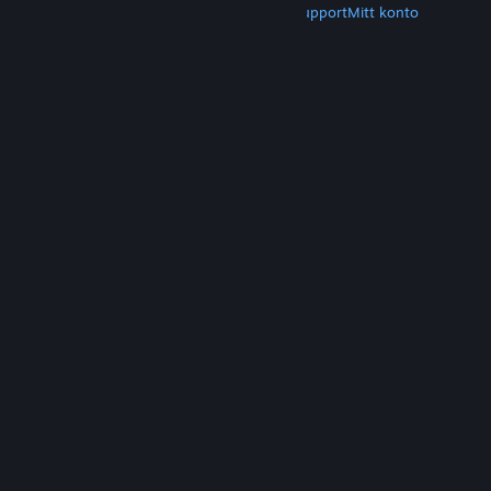
Hämta Steam
Hämta mobilappar
Kundsupport
Mitt konto
© Valve Corporation. Alla rättigheter förbehållna.
Alla varumärken tillhör respektive ägare i USA och
andra länder.
Integritetspolicy
|
Juridisk
information
|
Tillgänglighet
|
Steams
abonnentavtal
|
Återbetalningar
|
Cookies