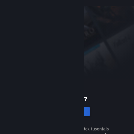
Ny på Steam?
Skapa ett konto
Det är gratis och enkelt. Upptäck tusentals