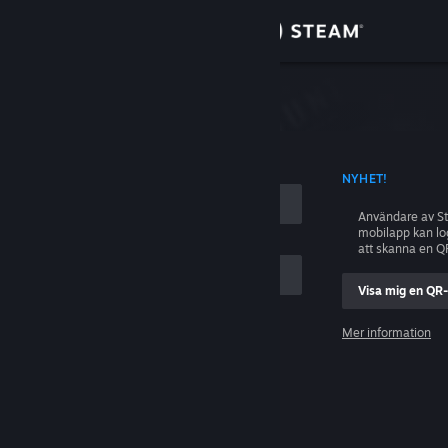
Logga in
Butik
ing
Gemenskap
D KONTONAMN
NYHET!
Om
Användare av S
mobilapp kan l
Support
att skanna en Q
Visa mig en QR
Byt språk
ig
Mer information
Skaffa Steams mobilapp
Logga in
Se skrivbordswebbplats
Hjälp, jag kan inte logga in