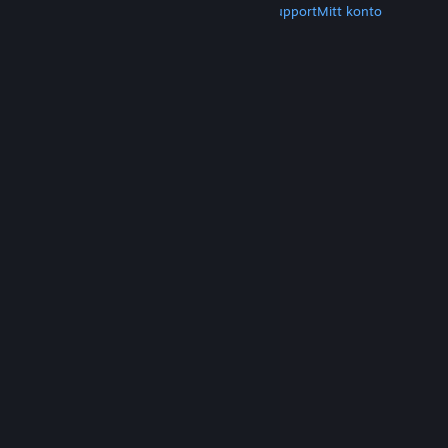
Hämta Steam
Hämta mobilappar
Kundsupport
Mitt konto
© Valve Corporation. Alla rättigheter förbehållna.
Alla varumärken tillhör respektive ägare i USA och
andra länder.
Integritetspolicy
|
Juridisk
information
|
Tillgänglighet
|
Steams
abonnentavtal
|
Återbetalningar
|
Cookies