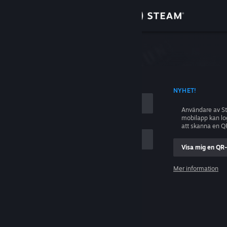
Logga in
Butik
ing
Gemenskap
D KONTONAMN
NYHET!
Om
Användare av S
mobilapp kan l
Support
att skanna en Q
Visa mig en QR
Byt språk
ig
Mer information
Skaffa Steams mobilapp
Logga in
Se skrivbordswebbplats
Hjälp, jag kan inte logga in