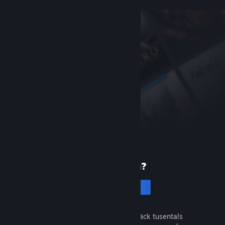
Ny på Steam?
Skapa ett konto
Det är gratis och enkelt. Upptäck tusentals