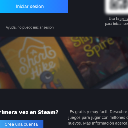
Iniciar sesión
Usa la
apli
para iniciar s
Ayuda, no puedo iniciar sesión
rimera vez en Steam?
Es gratis y muy fácil. Descubre
juegos para jugar con millones
nuevos.
Más información acerca
Crea una cuenta