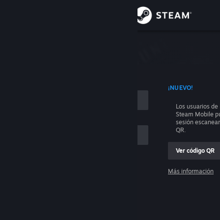
Iniciar sesión
Tienda
e sesión
Comunidad
 CON TU NOMBRE DE CUENTA
¡NUEVO!
Acerca de
Los usuarios de 
Steam Mobile pu
Soporte
sesión escanea
QR.
Cambiar idioma
Ver código QR
Descargar Steam Mobile
Más información
Iniciar sesión
Ver versión clásica
Ayuda, no puedo iniciar sesión