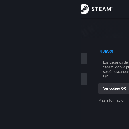
Iniciar sesión
Tienda
e sesión
Comunidad
 CON TU NOMBRE DE CUENTA
¡NUEVO!
Acerca de
Los usuarios de 
Steam Mobile pu
Soporte
sesión escanea
QR.
Cambiar idioma
Ver código QR
Descargar Steam Mobile
Más información
Iniciar sesión
Ver versión clásica
Ayuda, no puedo iniciar sesión