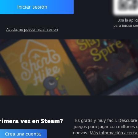
Iniciar sesión
Usa la
apli
para iniciar s
Ayuda, no puedo iniciar sesión
rimera vez en Steam?
Es gratis y muy fácil. Descubre
juegos para jugar con millones
nuevos.
Más información acerca
Crea una cuenta