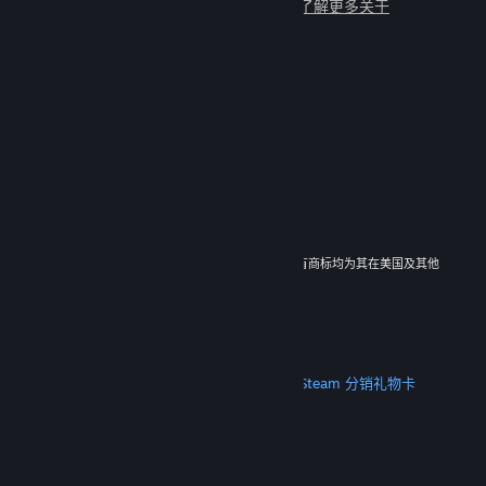
与数百万新朋友一起畅玩吧！
了解更多关于
Steam 的信息
© 2026 Valve Corporation。保留所有权利。所有商标均为其在美国及其他
国家/地区的各自持有者所有。
所有的价格均已包含增值税（如适用）。
下载手机应用
STEAM
关于 Steam
Steam 订户协议
Steamworks
Steam 分销
礼物卡
VALVE
关于 Valve
工作机会
硬件
回收
法律信息
隐私
无障碍
通知与政策
Cookie
退款
更多