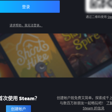
登录
通过二维码使用
St
请求帮助，我无法登录。
首次使用 Steam？
创建帐户既免费又简单。探索成千
与数百万新朋友一起畅玩吧！
了
Steam 的信息
创建帐户