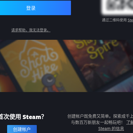
登录
通过二维码使用
St
请求帮助，我无法登录。
首次使用 Steam？
创建帐户既免费又简单。探索成千
与数百万新朋友一起畅玩吧！
了
Steam 的信息
创建帐户