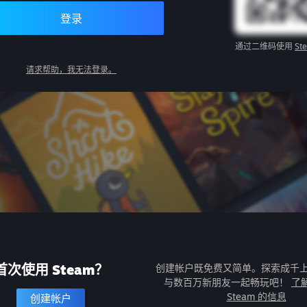
登录
通过二维码使用
St
请求帮助，我无法登录。
首次使用 Steam？
创建帐户既免费又简单。探索成千
与数百万新朋友一起畅玩吧！
了
Steam 的信息
创建帐户