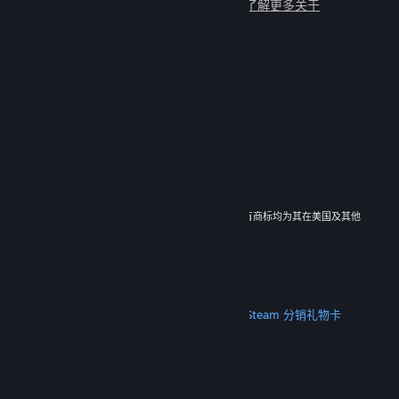
与数百万新朋友一起畅玩吧！
了解更多关于
Steam 的信息
© 2026 Valve Corporation。保留所有权利。所有商标均为其在美国及其他
国家/地区的各自持有者所有。
所有的价格均已包含增值税（如适用）。
下载手机应用
STEAM
关于 Steam
Steam 订户协议
Steamworks
Steam 分销
礼物卡
VALVE
关于 Valve
工作机会
硬件
回收
法律信息
隐私
无障碍
通知与政策
Cookie
退款
更多