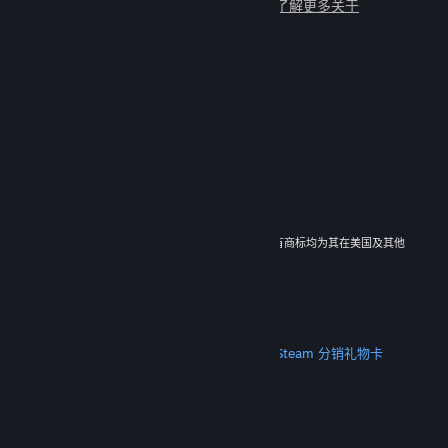
与数百万新朋友一起畅玩吧！
了解更多关于
Steam 的信息
© 2026 Valve Corporation。保留所有权利。所有商标均为其在美国及其他
国家/地区的各自持有者所有。
所有的价格均已包含增值税（如适用）。
下载手机应用
STEAM
关于 Steam
Steam 订户协议
Steamworks
Steam 分销
礼物卡
VALVE
关于 Valve
工作机会
硬件
回收
法律信息
隐私
无障碍
通知与政策
Cookie
退款
更多