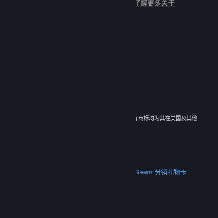
与数百万新朋友一起畅玩吧！
了解更多关于
Steam 的信息
© 2026 Valve Corporation。保留所有权利。所有商标均为其在美国及其他
国家/地区的各自持有者所有。
所有的价格均已包含增值税（如适用）。
下载手机应用
STEAM
关于 Steam
Steam 订户协议
Steamworks
Steam 分销
礼物卡
VALVE
关于 Valve
工作机会
硬件
回收
法律信息
隐私
无障碍
通知与政策
Cookie
退款
更多