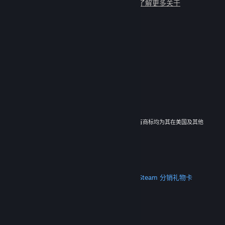
与数百万新朋友一起畅玩吧！
了解更多关于
Steam 的信息
© 2026 Valve Corporation。保留所有权利。所有商标均为其在美国及其他
国家/地区的各自持有者所有。
所有的价格均已包含增值税（如适用）。
下载手机应用
STEAM
关于 Steam
Steam 订户协议
Steamworks
Steam 分销
礼物卡
VALVE
关于 Valve
工作机会
硬件
回收
法律信息
隐私
无障碍
通知与政策
Cookie
退款
更多