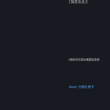
与数百万新朋友一起畅玩吧！
了解更多关于
Steam 的信息
© 2026 Valve Corporation。保留所有权利。所有商标均为其在美国及其他
国家/地区的各自持有者所有。
所有的价格均已包含增值税（如适用）。
下载手机应用
STEAM
关于 Steam
Steam 订户协议
Steamworks
Steam 分销
礼物卡
VALVE
关于 Valve
工作机会
硬件
回收
法律信息
隐私
无障碍
通知与政策
Cookie
退款
更多