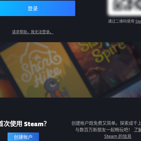
登录
通过二维码使用
St
请求帮助，我无法登录。
首次使用 Steam？
创建帐户既免费又简单。探索成千
与数百万新朋友一起畅玩吧！
了
Steam 的信息
创建帐户