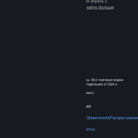
тысячи игр, в которые можно играть с
миллионами новых друзей.
Узнайте больше
о Steam
© 2026 Valve Corporation. Все права сохранены. Все торговые марки
являются собственностью соответствующих владельцев в США и
других странах.
Все цены указаны с учётом НДС (если применимо).
Установить мобильные приложения
STEAM
О Steam
Соглашение подписчика Steam
Steamworks
Распространен
VALVE
О Valve
Вакансии
Оборудование
Переработка
ПРАВОВАЯ ИНФОРМАЦИЯ