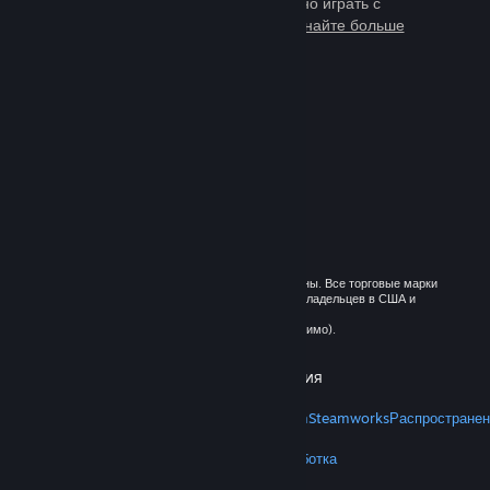
тысячи игр, в которые можно играть с
миллионами новых друзей.
Узнайте больше
о Steam
© 2026 Valve Corporation. Все права сохранены. Все торговые марки
являются собственностью соответствующих владельцев в США и
других странах.
Все цены указаны с учётом НДС (если применимо).
Установить мобильные приложения
STEAM
О Steam
Соглашение подписчика Steam
Steamworks
Распространен
VALVE
О Valve
Вакансии
Оборудование
Переработка
ПРАВОВАЯ ИНФОРМАЦИЯ