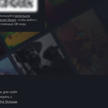
пользуйте
мобильное
ение Steam
, чтобы войти с
помощью QR-кода
те для себя
играть с
йте больше