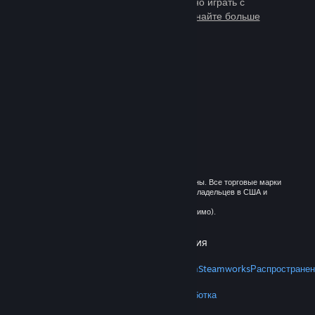
тысячи игр, в которые можно играть с
миллионами новых друзей.
Узнайте больше
о Steam
© 2026 Valve Corporation. Все права сохранены. Все торговые марки
являются собственностью соответствующих владельцев в США и
других странах.
Все цены указаны с учётом НДС (если применимо).
Установить мобильные приложения
STEAM
О Steam
Соглашение подписчика Steam
Steamworks
Распространен
VALVE
О Valve
Вакансии
Оборудование
Переработка
ПРАВОВАЯ ИНФОРМАЦИЯ