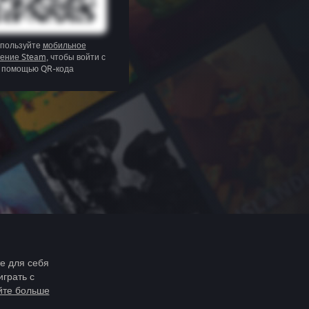
пользуйте
мобильное
ение Steam
, чтобы войти с
помощью QR-кода
те для себя
играть с
йте больше