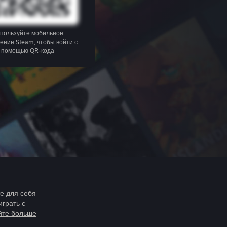
пользуйте
мобильное
ение Steam
, чтобы войти с
помощью QR-кода
те для себя
играть с
йте больше