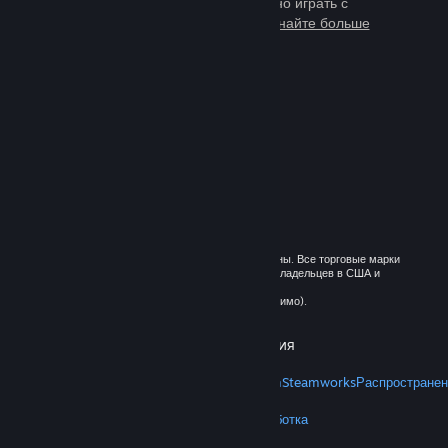
тысячи игр, в которые можно играть с
миллионами новых друзей.
Узнайте больше
о Steam
© 2026 Valve Corporation. Все права сохранены. Все торговые марки
являются собственностью соответствующих владельцев в США и
других странах.
Все цены указаны с учётом НДС (если применимо).
Установить мобильные приложения
STEAM
О Steam
Соглашение подписчика Steam
Steamworks
Распространен
VALVE
О Valve
Вакансии
Оборудование
Переработка
ПРАВОВАЯ ИНФОРМАЦИЯ