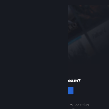
Prima dată pe Steam?
Creează un cont
Este gratuit și ușor. Descoperă mii de titluri