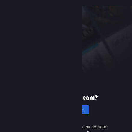
Prima dată pe Steam?
Creează un cont
Este gratuit și ușor. Descoperă mii de titluri