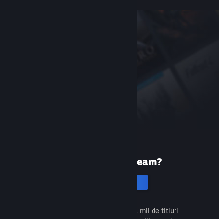
Prima dată pe Steam?
Creează un cont
Este gratuit și ușor. Descoperă mii de titluri