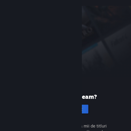
Prima dată pe Steam?
Creează un cont
Este gratuit și ușor. Descoperă mii de titluri